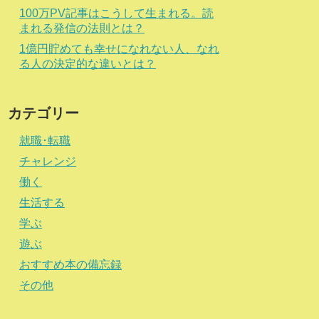
100万PV記事はこうして生まれる。読
まれる発信の法則とは？
1億円貯めても幸せになれない人、なれ
る人の決定的な違いとは？
カテゴリー
就職･転職
チャレンジ
働く
生活する
学ぶ
遊ぶ
おすすめ本の備忘録
その他