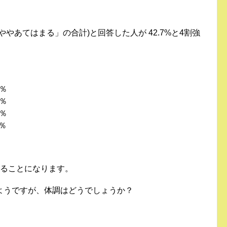
やあてはまる」の合計)と回答した人が 42.7%と4割強
％
％
％
％
いることになります。
ようですが、体調はどうでしょうか？