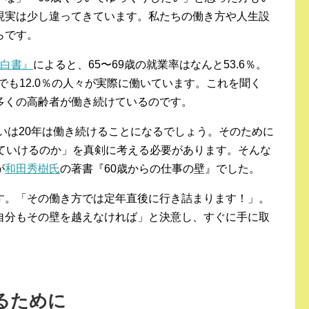
現実は少し違ってきています。私たちの働き方や人生設
らです。
会白書』
によると、65〜69歳の就業率はなんと53.6％。
以上でも12.0％の人々が実際に働いています。これを聞く
多くの高齢者が働き続けているのです。
るいは20年は働き続けることになるでしょう。そのために
べていけるのか」を真剣に考える必要があります。そんな
が
和田秀樹氏
の著書『60歳からの仕事の壁』でした。
す。「その働き方では定年直後に行き詰まります！」。
自分もその壁を越えなければ」と決意し、すぐに手に取
るために