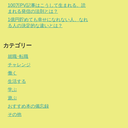
100万PV記事はこうして生まれる。読
まれる発信の法則とは？
1億円貯めても幸せになれない人、なれ
る人の決定的な違いとは？
カテゴリー
就職･転職
チャレンジ
働く
生活する
学ぶ
遊ぶ
おすすめ本の備忘録
その他