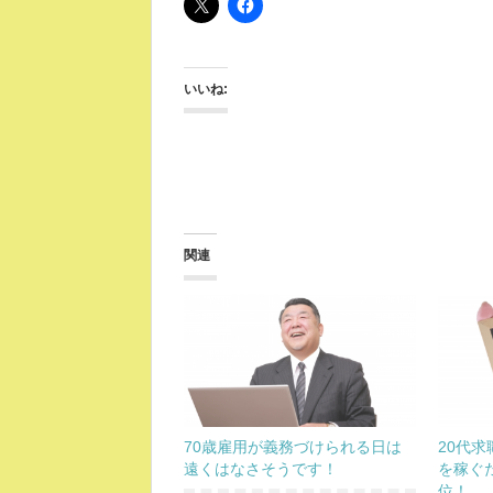
いいね:
関連
70歳雇用が義務づけられる日は
20代
遠くはなさそうです！
を稼ぐ
位！