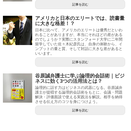
記事を読む
アメリカと日本のエリートでは、読書量
に大きな格差！？
日本に比べて、アメリカのエリートは優秀だといわ
れることがありますが、本当にそれほどの差がある
のでしょうか？実際にスタンフォード大学に二年間
留学していた佐々木紀彦氏は、自身の体験から、イ
ンプットの量と質、そして対話に大きな差があると
いいます。
記事を読む
谷原誠弁護士に学ぶ論理的会話術｜ビジ
ネスに効く3つの活用法とは？
論理的に話す力はビジネスの武器になる。谷原誠弁
護士が提唱する論理的会話術をもとに、会議・問題
解決・評価面談で使える実践法を解説。相手を納得
させる伝え方のコツを身につけよう。
記事を読む