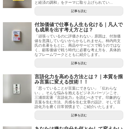
と経済の調和」をテーマに取り上げられてい...
記事を読む
付加価値で仕事も人生も化ける｜凡人で
も成果を出す考え方とは？
「頑張っているのに評価されない」原因は、付加価
値を意識していないからかもしれません。柿内尚文
氏の名著をもとに、商品やサービスで戦うのではな
く、顧客価値で戦う時代に必要な考え方を、具体的
なフレームワークとともに紹介します。
記事を読む
言語化力を高める方法とは？｜本質を掴
み言葉に変える技術！！
「思っていることが言葉にできない」「伝わらな
い」。そんな悩みを抱えるビジネスパーソンこそ、
三浦崇宏著『言語化力』を読むべきです。印象的な
言葉を生む方法、共感を生む文章の設計、そして言
語化力を磨く日常習慣まで、ご紹介いたします。
記事を読む
あなたは嫌な自分を何とかして変えたい