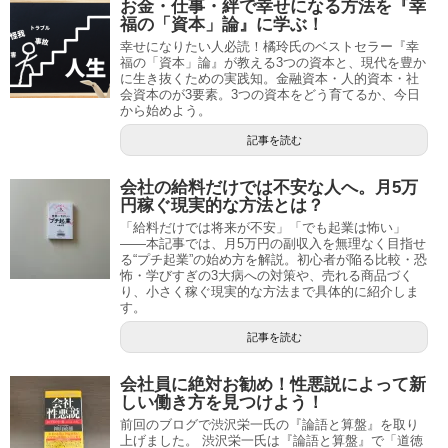
お金・仕事・絆で幸せになる方法を『幸
福の「資本」論』に学ぶ！
幸せになりたい人必読！橘玲氏のベストセラー『幸
福の「資本」論』が教える3つの資本と、現代を豊か
に生き抜くための実践知。金融資本・人的資本・社
会資本のが3要素。3つの資本をどう育てるか、今日
から始めよう。
記事を読む
会社の給料だけでは不安な人へ。月5万
円稼ぐ現実的な方法とは？
「給料だけでは将来が不安」「でも起業は怖い」
――本記事では、月5万円の副収入を無理なく目指せ
る“プチ起業”の始め方を解説。初心者が陥る比較・恐
怖・学びすぎの3大病への対策や、売れる商品づく
り、小さく稼ぐ現実的な方法まで具体的に紹介しま
す。
記事を読む
会社員に絶対お勧め！性悪説によって新
しい働き方を見つけよう！
前回のブログで渋沢栄一氏の『論語と算盤』を取り
上げました。 渋沢栄一氏は『論語と算盤』で「道徳