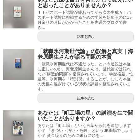
と思ったことがありませんか？
ＩＴパスポート試験が終わってから次の生成ＡＩパ
スポート試験に挑戦するための学習を始めるのに1ヵ
月余りの月日がかかったことを先週のブログで書
き...
記事を読む
「就職氷河期世代論」の誤解と真実｜海
老原嗣生さんが語る問題の本質
「就職氷河期世代は不遇だった」という通説は本当
に正しいのか。海老原嗣生さんは、世代論では語れ
ない“構造的問題”を指摘されています。学歴格差、性
差等。氷河期を「特別視」することが、むしろ本当
の支援を遠ざけている現状の課題を整理されていま
す。
記事を読む
あなたは「町工場の星」の講演を生で聞
いたことがありますか？
あなたは「町工場」という言葉から何を連想します
か？ 「きつい・汚い・危険」という3K職場でしょう
か？ 資金繰りのために銀行に頭を...