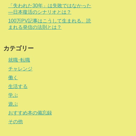
「失われた30年」は失敗ではなかった
―日本復活のシナリオとは？
100万PV記事はこうして生まれる。読
まれる発信の法則とは？
カテゴリー
就職･転職
チャレンジ
働く
生活する
学ぶ
遊ぶ
おすすめ本の備忘録
その他