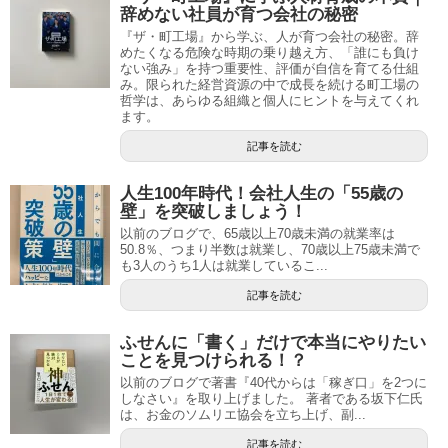
辞めない社員が育つ会社の秘密
『ザ・町工場』から学ぶ、人が育つ会社の秘密。辞
めたくなる危険な時期の乗り越え方、「誰にも負け
ない強み」を持つ重要性、評価が自信を育てる仕組
み。限られた経営資源の中で成長を続ける町工場の
哲学は、あらゆる組織と個人にヒントを与えてくれ
ます。
記事を読む
人生100年時代！会社人生の「55歳の
壁」を突破しましょう！
以前のブログで、65歳以上70歳未満の就業率は
50.8％、つまり半数は就業し、70歳以上75歳未満で
も3人のうち1人は就業しているこ...
記事を読む
ふせんに「書く」だけで本当にやりたい
ことを見つけられる！？
以前のブログで著書『40代からは「稼ぎ口」を2つに
しなさい』を取り上げました。 著者である坂下仁氏
は、お金のソムリエ協会を立ち上げ、副...
記事を読む