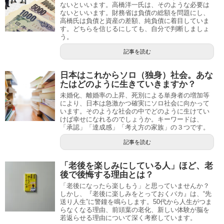
ないといいます。高橋洋一氏は、そのような必要は
ないといいます。財務省は負債の総額を問題にし、
高橋氏は負債と資産の差額、純負債に着目していま
す。どちらを信じるにしても、自分で判断しましょ
う。
記事を読む
日本はこれからソロ（独身）社会。あな
たはどのように生きていきますか？
未婚化、離婚率の上昇、死別による単身者の増加等
により、日本は急激かつ確実にソロ社会に向かって
います。そのような社会の中でどのように生けてい
けば幸せになれるのでしょうか。キーワードは、
「承認」「達成感」「考え方の家族」の３つです。
記事を読む
「老後を楽しみにしている人」ほど、老
後で後悔する理由とは？
「老後になったら楽しもう」と思っていませんか？
しかし、『老後に楽しみをとっておくバカ』は、“先
送り人生”に警鐘を鳴らします。50代から人生がつま
らなくなる理由、前頭葉の老化、新しい体験が脳を
若返らせる理由について深く考察しています。