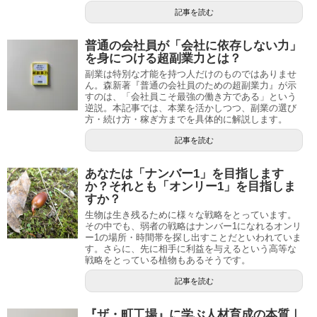
記事を読む
普通の会社員が「会社に依存しない力」
を身につける超副業力とは？
副業は特別な才能を持つ人だけのものではありませ
ん。森新著『普通の会社員のための超副業力』が示
すのは、「会社員こそ最強の働き方である」という
逆説。本記事では、本業を活かしつつ、副業の選び
方・続け方・稼ぎ方までを具体的に解説します。
記事を読む
あなたは「ナンバー1」を目指します
か？それとも「オンリー1」を目指しま
すか？
生物は生き残るために様々な戦略をとっています。
その中でも、弱者の戦略はナンバー1になれるオンリ
ー1の場所・時間帯を探し出すことだといわれていま
す。さらに、先に相手に利益を与えるという高等な
戦略をとっている植物もあるそうです。
記事を読む
『ザ・町工場』に学ぶ人材育成の本質｜