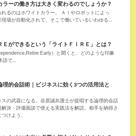
トカラーの働き方は大きく変わるのでしょうか？
われるのはホワイトカラー。 ＡＩやロボットによっ
現場が自動化されて、そこで働いているいわゆる...
ＲＥができるという「ライトＦＩＲＥ」とは？
ndependence,Retire Early）と聞くと、どのような印象
語で...
論理的会話術｜ビジネスに効く3つの活用法と
ネスの武器になる。谷原誠弁護士が提唱する論理的会話
題解決・評価面談で使える実践法を解説。相手を納得さ
につけよう。