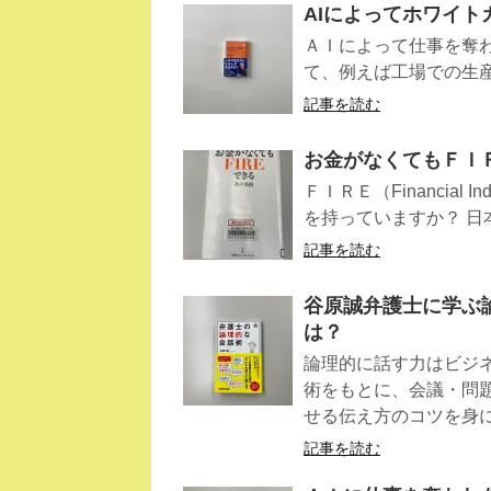
AIによってホワイ
ＡＩによって仕事を奪
て、例えば工場での生産
記事を読む
お金がなくてもＦＩ
ＦＩＲＥ（Financial I
を持っていますか？ 日本
記事を読む
谷原誠弁護士に学ぶ
は？
論理的に話す力はビジ
術をもとに、会議・問
せる伝え方のコツを身
記事を読む