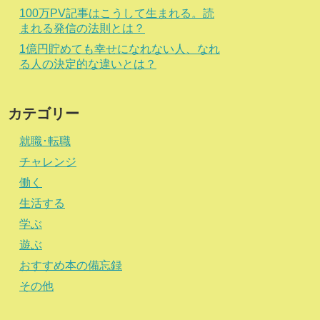
100万PV記事はこうして生まれる。読
まれる発信の法則とは？
1億円貯めても幸せになれない人、なれ
る人の決定的な違いとは？
カテゴリー
就職･転職
チャレンジ
働く
生活する
学ぶ
遊ぶ
おすすめ本の備忘録
その他