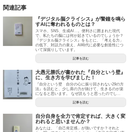
関連記事
『デジタル脳クライシス』が警鐘を鳴ら
すAIに奪われるものとは？
スマホ、SNS、生成AI…。便利さに囲まれた現代
で、私たちの脳には何が起きているのでしょうか？
『デジタル脳クライシス』をもとに、「考える力」
の低下、対話力の衰え、AI時代に必要な創造性につ
いて深掘りしています。
記事を読む
大愚元勝氏が書かれた『自分という壁』
に、生き方を学びました！
『自分という壁 自分の心に振り回されない29の方
法』を読むと、少し肩の力が抜けて、生きるのが楽
になると思います。 なぜ読もうと思ったのでし...
記事を読む
自分自身を全力で肯定すれば、大きく変
われると思いませんか？
あなたは、「自己肯定感」が強いですか？それと