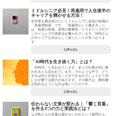
ミドルシニア必見！再雇用で人生後半の
キャリアを輝かせる方法！
定年後も働き続けたいミドルシニアに必須の知識が
「再雇用制度」です。『再雇用という働き方』に
は、制度の特徴、覚悟の重要性、リスキリングやア
ンラーニングの実践法が書かれています。50代から
のキャリアを自分らしく築くヒントが見つかりま
す。
記事を読む
「AI時代を生き抜く力」とは？
「AI時代」と言われています。多くの仕事がAIに奪
われるとも言われています。そのような中で、どう
すればAIと共存することができるのでしょうか？AI
に人が勝てる能力があります。その能力は、教科書
が読めるようになれば身につくのです。
記事を読む
伝わらない文章が変わる｜「響く言葉」
を作る3つの力と実践法とは？
なぜ私たちの言葉は届かないのかという疑問から、