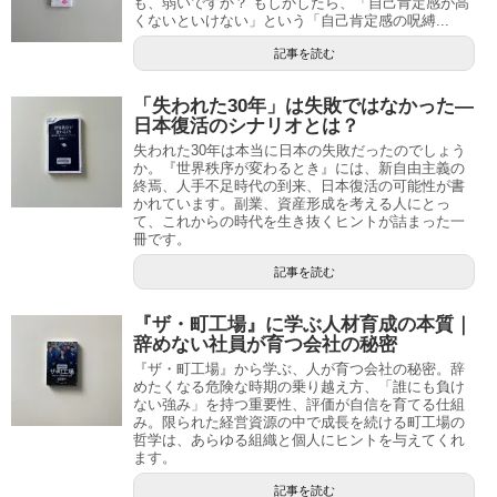
も、弱いですか？ もしかしたら、「自己肯定感が高
くないといけない」という「自己肯定感の呪縛...
記事を読む
「失われた30年」は失敗ではなかった―
日本復活のシナリオとは？
失われた30年は本当に日本の失敗だったのでしょう
か。『世界秩序が変わるとき』には、新自由主義の
終焉、人手不足時代の到来、日本復活の可能性が書
かれています。副業、資産形成を考える人にとっ
て、これからの時代を生き抜くヒントが詰まった一
冊です。
記事を読む
『ザ・町工場』に学ぶ人材育成の本質｜
辞めない社員が育つ会社の秘密
『ザ・町工場』から学ぶ、人が育つ会社の秘密。辞
めたくなる危険な時期の乗り越え方、「誰にも負け
ない強み」を持つ重要性、評価が自信を育てる仕組
み。限られた経営資源の中で成長を続ける町工場の
哲学は、あらゆる組織と個人にヒントを与えてくれ
ます。
記事を読む