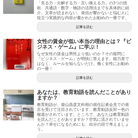
「見る力・分解する力・言い換える力」の3つの技
術、共通語・数字・物語の活用法までを具体的に紹
介。文章が読まれない、発信が響かないと悩む人に
役立つ実践的な内容が書かれたお勧めの一冊です。
記事を読む
女性の賃金が低い本当の理由とは？『ビ
ジネス・ゲーム』に学ぶ！
なぜ女性の賃金は男性より低いのか？その疑問に
『ビジネス・ゲーム』が明快に答えます。能力差で
はなく、ルールを知らないだけ。働く女性にお勧め
の一冊！
記事を読む
あなたは、教育勅語を読んだことがあり
ますか？
教育勅語が、柴山昌彦文科相の就任記者会見での発
言を受けて注目されています。教育勅語反対一色の
報道がされています。ところで、あなたは教育勅語
を読んだことがありますか？空気に流されていませ
んか？幸せになるためにも、自分の頭で考えましょ
う。