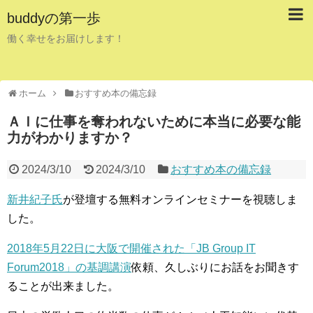
buddyの第一歩
働く幸せをお届けします！
ホーム
おすすめ本の備忘録
ＡＩに仕事を奪われないために本当に必要な能
力がわかりますか？
2024/3/10
2024/3/10
おすすめ本の備忘録
新井紀子氏
が登壇する無料オンラインセミナーを視聴しま
した。
2018年5月22日に大阪で開催された「JB Group IT
Forum2018」の基調講演
依頼、久しぶりにお話をお聞きす
ることが出来ました。