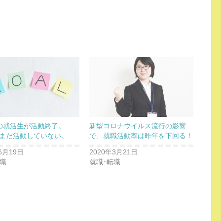
％の就活生が活動終了。
新型コロナウイルス流行の影響
％はまだ活動していない。
で、就職活動率は昨年を下回る！
6月19日
2020年3月21日
転職
就職･転職