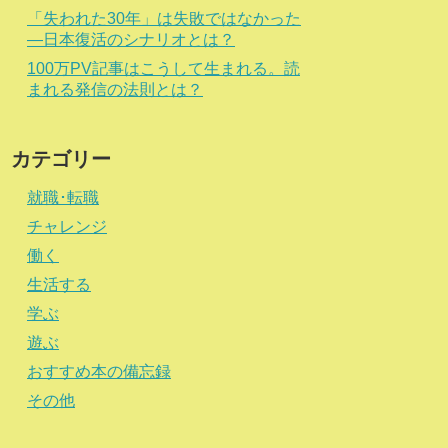
「失われた30年」は失敗ではなかった
―日本復活のシナリオとは？
100万PV記事はこうして生まれる。読
まれる発信の法則とは？
カテゴリー
就職･転職
チャレンジ
働く
生活する
学ぶ
遊ぶ
おすすめ本の備忘録
その他