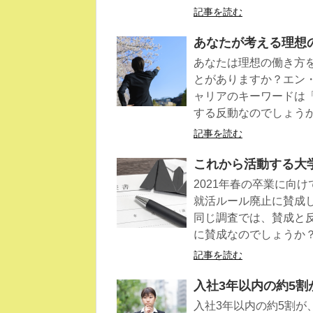
記事を読む
あなたが考える理想
あなたは理想の働き方
とがありますか？エン
ャリアのキーワードは
する反動なのでしょう
記事を読む
これから活動する大
2021年春の卒業に向
就活ルール廃止に賛成
同じ調査では、賛成と
に賛成なのでしょうか
記事を読む
入社3年以内の約5
入社3年以内の約5割