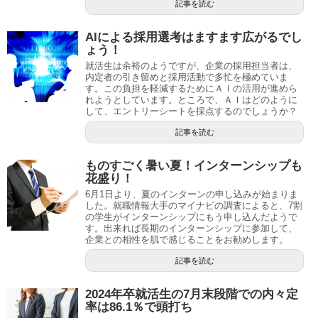
記事を読む
AIによる採用選考はますます広がるでし
ょう！
就活生は余裕のようですが、企業の採用担当者は、
内定者の引き留めと採用活動で多忙を極めていま
す。この負担を軽減するためにＡＩの活用が進めら
れようとしています。ところで、ＡＩはどのように
して、エントリーシートを採点するのでしょうか？
記事を読む
ものすごく暑い夏！インターンシップも
花盛り！
6月1日より、夏のインターンの申し込みが始まりま
した。就職情報大手のマイナビの調査によると、7割
の学生がインターンシップにもう申し込んだようで
す。出来れば長期のインターンシップに参加して、
企業との相性を肌で感じることをお勧めします。
記事を読む
2024年卒就活生の7月末段階での内々定
率は86.1％で頭打ち