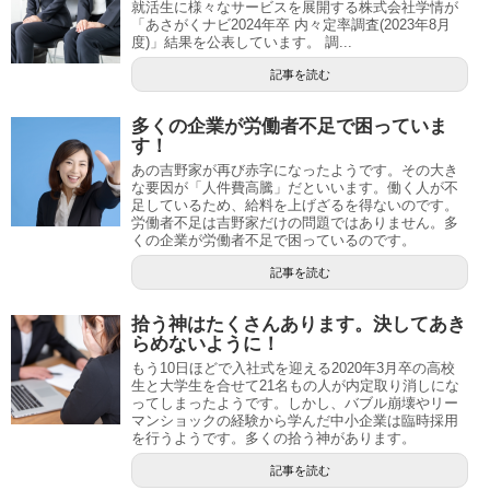
就活生に様々なサービスを展開する株式会社学情が
「あさがくナビ2024年卒 内々定率調査(2023年8月
度)」結果を公表しています。 調...
記事を読む
多くの企業が労働者不足で困っていま
す！
あの吉野家が再び赤字になったようです。その大き
な要因が「人件費高騰」だといいます。働く人が不
足しているため、給料を上げざるを得ないのです。
労働者不足は吉野家だけの問題ではありません。多
くの企業が労働者不足で困っているのです。
記事を読む
拾う神はたくさんあります。決してあき
らめないように！
もう10日ほどで入社式を迎える2020年3月卒の高校
生と大学生を合せて21名もの人が内定取り消しにな
ってしまったようです。しかし、バブル崩壊やリー
マンショックの経験から学んだ中小企業は臨時採用
を行うようです。多くの拾う神があります。
記事を読む