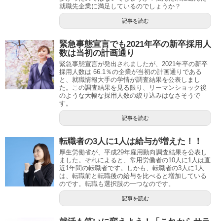
就職先企業に満足しているのでしょうか？
記事を読む
緊急事態宣言でも2021年卒の新卒採用人
数は当初の計画通り
緊急事態宣言が発出されましたが、2021年卒の新卒
採用人数は 66.1％の企業が当初の計画通りである
と、就職情報大手の学情が調査結果を公表しまし
た。この調査結果を見る限り、リーマンショック後
のような大幅な採用人数の絞り込みはなさそうで
す。
記事を読む
転職者の3人に1人は給与が増えた！！
厚生労働省が、平成29年雇用動向調査結果を公表し
ました。それによると、常用労働者の10人に1人は直
近1年間の転職者です。しかも、転職者の3人に1人
は、転職前と転職後の給与を比べると増加している
のです。転職も選択肢の一つなのです。
記事を読む