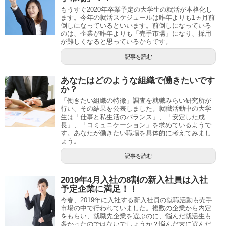
もうすぐ2020年卒業予定の大学生の就活が本格化し
ます。今年の就活スケジュールは昨年よりも1ヵ月前
倒しになっているといいます。前倒しになっている
のは、企業が昨年よりも「売手市場」になり、採用
が難しくなると思っているからです。
記事を読む
あなたはどのような組織で働きたいです
か？
「働きたい組織の特徴」調査を就職みらい研究所が
行い、その結果を公表しました。就職活動中の大学
生は「仕事と私生活のバランス」、「安定した成
長」、「コミュニケーション」を求めているようで
す。あなたが働きたい職場を具体的に考えてみまし
ょう。
記事を読む
2019年4月入社の8割の新入社員は入社
予定企業に満足！！
今春、2019年に入社する新入社員の就職活動も売手
市場の中で行われていました。複数の企業から内定
をもらい、就職先企業を選ぶのに、悩んだ就活生も
多かったのではないでしょうか？悩んだ末に選んだ