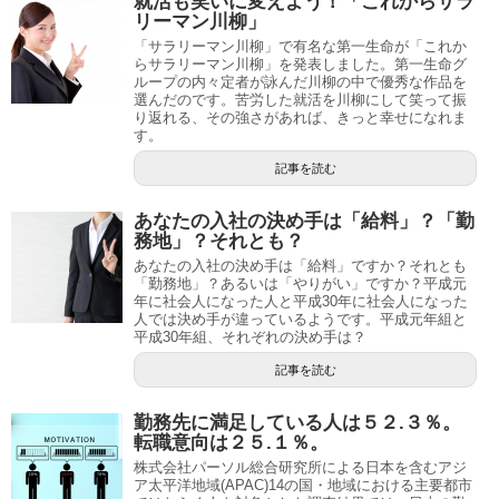
就活も笑いに変えよう！「これからサラ
リーマン川柳」
「サラリーマン川柳」で有名な第一生命が「これか
らサラリーマン川柳」を発表しました。第一生命グ
ループの内々定者が詠んだ川柳の中で優秀な作品を
選んだのです。苦労した就活を川柳にして笑って振
り返れる、その強さがあれば、きっと幸せになれま
す。
記事を読む
あなたの入社の決め手は「給料」？「勤
務地」？それとも？
あなたの入社の決め手は「給料」ですか？それとも
「勤務地」？あるいは「やりがい」ですか？平成元
年に社会人になった人と平成30年に社会人になった
人では決め手が違っているようです。平成元年組と
平成30年組、それぞれの決め手は？
記事を読む
勤務先に満足している人は５２.３％。
転職意向は２５.１％。
株式会社パーソル総合研究所による日本を含むアジ
ア太平洋地域(APAC)14の国・地域における主要都市