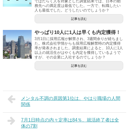
ではたらく人を対象とした調査結果では、日本の勤
務先への満足度は最低でした。一方で、転職したい
人も最低でした。どうしたいのでしょうか？
記事を読む
やっぱり10人に1人は早くも内定獲得！
3月1日に採用広報が解禁され、3週間余りが経ちまし
た。株式会社学情からも採用広報解禁時の内定獲得
率が発表されました。調査結果によると、10人に1人
以上の就活生がはやくも内定を獲得しているようで
すが、その企業に入社するのでしょうか？
記事を読む
メンタル不調の原因第1位は、やはり職場の人間
関係
7月1日時点の内々定率は84％、就活終了者は全
体の7割