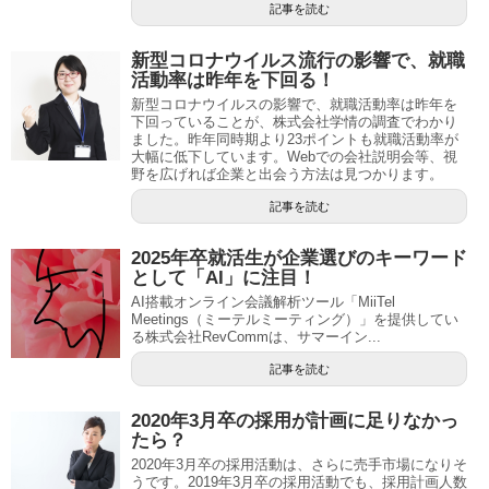
記事を読む
新型コロナウイルス流行の影響で、就職
活動率は昨年を下回る！
新型コロナウイルスの影響で、就職活動率は昨年を
下回っていることが、株式会社学情の調査でわかり
ました。昨年同時期より23ポイントも就職活動率が
大幅に低下しています。Webでの会社説明会等、視
野を広げれば企業と出会う方法は見つかります。
記事を読む
2025年卒就活生が企業選びのキーワード
として「AI」に注目！
AI搭載オンライン会議解析ツール「MiiTel
Meetings（ミーテルミーティング）」を提供してい
る株式会社RevCommは、サマーイン...
記事を読む
2020年3月卒の採用が計画に足りなかっ
たら？
2020年3月卒の採用活動は、さらに売手市場になりそ
うです。2019年3月卒の採用活動でも、採用計画人数