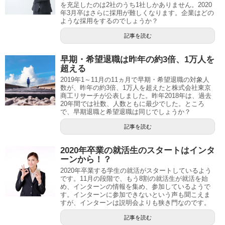
を充足したのは2社のうち1社しかありません。2020
年3月卒はさらに採用が難しくなります。企業はどの
ような採用をするのでしょうか？
記事を読む
早期・希望退職は昨年の約3倍、1万人を
超える
2019年1～11月の11ヵ月で早期・希望退職の対象人
数が、昨年の約3倍、1万人を超えたと株式会社東京
商工リサーチが公表しました。昨年2018年は、過去
20年間では社数、人数ともに最少でした。ところ
で、早期退職と希望退職は同じでしょうか？
記事を読む
2020年卒業の就活生のスタートはインタ
ーンから！？
2020年卒業する学生の就活がスタートしているよう
です。11月の段階で、もう8割の就活生が就活を始
め、インターンの情報を集め、参加しているようで
す。インターンに参加できないという声も聞こえま
すが、インターンは説明会よりも狭き門なのです。
記事を読む