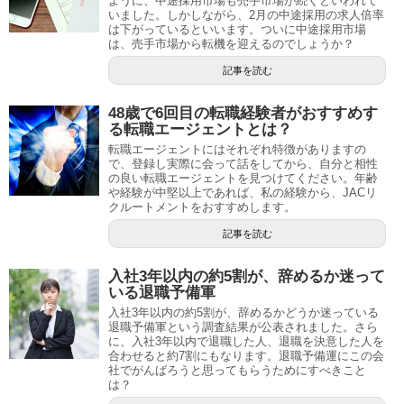
ように、中途採用市場も売手市場が続くといわれて
いました。しかしながら、2月の中途採用の求人倍率
は下がっているといいます。ついに中途採用市場
は、売手市場から転機を迎えるのでしょうか？
記事を読む
48歳で6回目の転職経験者がおすすめす
る転職エージェントとは？
転職エージェントにはそれぞれ特徴がありますの
で、登録し実際に会って話をしてから、自分と相性
の良い転職エージェントを見つけてください。年齢
や経験が中堅以上であれば、私の経験から、JACリ
クルートメントをおすすめします。
記事を読む
入社3年以内の約5割が、辞めるか迷って
いる退職予備軍
入社3年以内の約5割が、辞めるかどうか迷っている
退職予備軍という調査結果が公表されました。さら
に、入社3年以内で退職した人、退職を決意した人を
合わせると約7割にもなります。退職予備運にこの会
社でがんばろうと思ってもらうためにすべきこと
は？