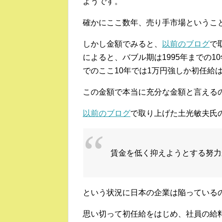
ようです。
確かにここ数年、売り手市場というこ
しかし金額でみると、
以前のブログ
で
によると、バブル期は1995年までの1
でのここ10年では1万円強しか初任給
この金額で本当に充分な金額と言える
以前のブログ
で取り上げた土光敏夫氏
賃金を低く抑えようとする努力
という状況に日本の企業は陥っている
思い切って初任給をはじめ、社員の給