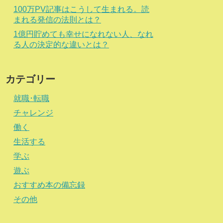
100万PV記事はこうして生まれる。読
まれる発信の法則とは？
1億円貯めても幸せになれない人、なれ
る人の決定的な違いとは？
カテゴリー
就職･転職
チャレンジ
働く
生活する
学ぶ
遊ぶ
おすすめ本の備忘録
その他