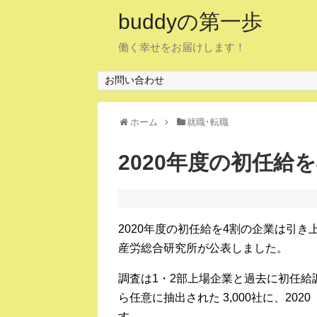
buddyの第一歩
働く幸せをお届けします！
お問い合わせ
ホーム
就職･転職
2020年度の初任給
2020年度の初任給を4割の企業は引
産労総合研究所が公表しました。
調査は1・2部上場企業と過去に初任
ら任意に抽出された 3,000社に、20
す。