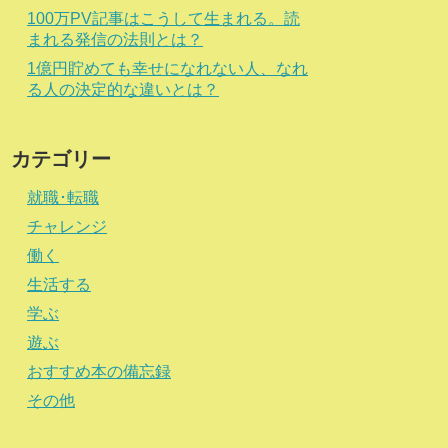
100万PV記事はこうして生まれる。読
まれる発信の法則とは？
1億円貯めても幸せになれない人、なれ
る人の決定的な違いとは？
カテゴリー
就職･転職
チャレンジ
働く
生活する
学ぶ
遊ぶ
おすすめ本の備忘録
その他