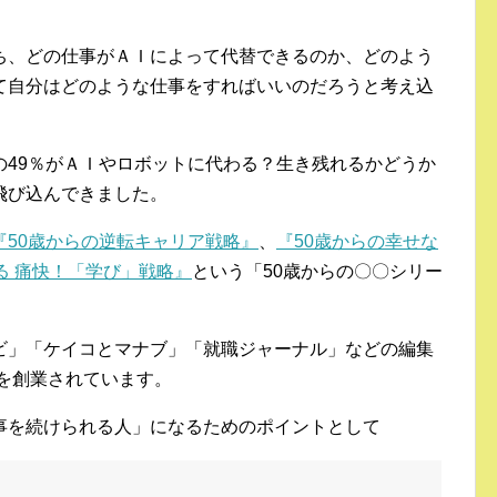
ち、どの仕事がＡＩによって代替できるのか、どのよう
て自分はどのような仕事をすればいいのだろうと考え込
の49％がＡＩやロボットに代わる？生き残れるかどうか
飛び込んできました。
『50歳からの逆転キャリア戦略』
、
『50歳からの幸せな
る 痛快！「学び」戦略』
という「50歳からの〇〇シリー
ビ」「ケイコとマナブ」「就職ジャーナル」などの編集
を創業されています。
事を続けられる人」になるためのポイントとして