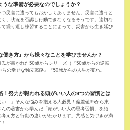
ような準備が必要なのでしょうか？
いつ災害に遭ってもおかしくありません。災害に遭うと
なく、状況を否認し行動できなくなるそうです。適切な
して繰り返し練習することによって、災害から生き延び
ルな働き方』から様々なことを学びませんか？
氏が書かれた50歳からシリーズ（『50歳からの逆転
からの幸せな独立戦略』『50歳からの人生が変わ...
合格！努力が報われる頭がいい人の9つの習慣とは
ない…」そんな悩みを抱える人必見！偏差値35から東
さんの著書から学んだ「頭がいい人の思考習慣」を紹
の考え方と行動の違いがわかります。共感と気づきが満
す！