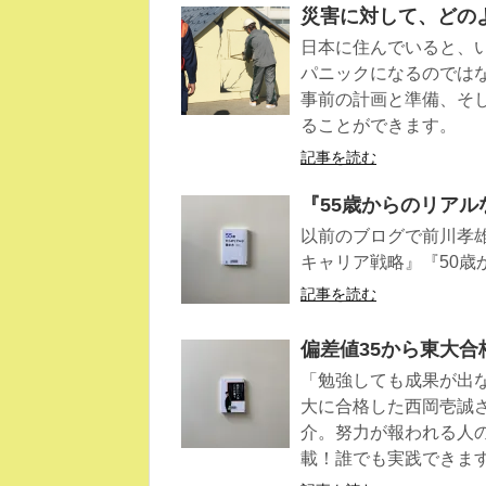
災害に対して、どの
日本に住んでいると、
パニックになるのでは
事前の計画と準備、そ
ることができます。
記事を読む
『55歳からのリア
以前のブログで前川孝雄
キャリア戦略』『50歳
記事を読む
偏差値35から東大
「勉強しても成果が出
大に合格した西岡壱誠
介。努力が報われる人
載！誰でも実践できま