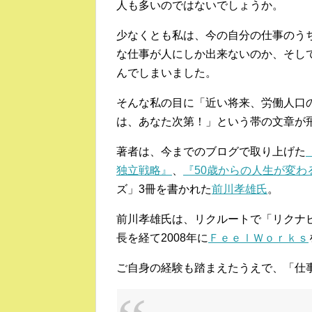
人も多いのではないでしょうか。
少なくとも私は、今の自分の仕事のう
な仕事が人にしか出来ないのか、そし
んでしまいました。
そんな私の目に「近い将来、労働人口
は、あなた次第！」という帯の文章が
著者は、今までのブログで取り上げた
独立戦略』
、
『50歳からの人生が変わ
ズ」3冊を書かれた
前川孝雄氏
。
前川孝雄氏は、リクルートで「リクナ
長を経て2008年に
ＦｅｅｌＷｏｒｋｓ
ご自身の経験も踏まえたうえで、「仕