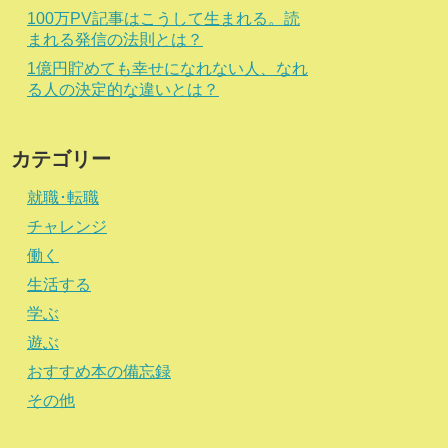
100万PV記事はこうして生まれる。読
まれる発信の法則とは？
1億円貯めても幸せになれない人、なれ
る人の決定的な違いとは？
カテゴリー
就職･転職
チャレンジ
働く
生活する
学ぶ
遊ぶ
おすすめ本の備忘録
その他