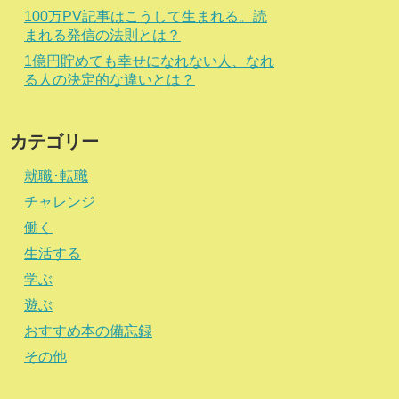
100万PV記事はこうして生まれる。読
まれる発信の法則とは？
1億円貯めても幸せになれない人、なれ
る人の決定的な違いとは？
カテゴリー
就職･転職
チャレンジ
働く
生活する
学ぶ
遊ぶ
おすすめ本の備忘録
その他