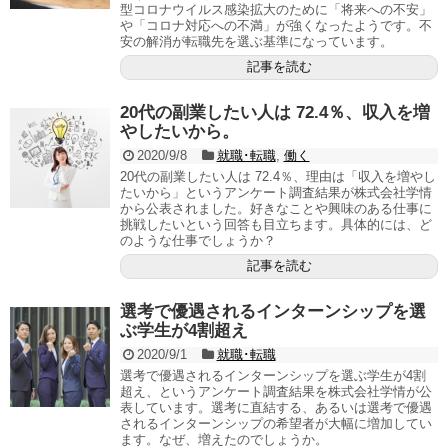
型コロナウイルス感染拡大のために「将来への不安」
や「コロナ対応への不満」が強くなったようです。不
安の解消が転職先を選ぶ基準になっています。
記事を読む
20代の副業したい人は 72.4％、収入を増
やしたいから。
2020/9/8
就職･転職
,
働く
20代の副業したい人は 72.4％、理由は「収入を増やし
たいから」というアンケート調査結果が株式会社学情
から公表されました。好きなことや興味のある仕事に
挑戦したいという回答も目立ちます。具体的には、ど
のような仕事でしょうか？
記事を読む
選考で優遇されるインターンシップを選
ぶ学生が4割超え
2020/9/1
就職･転職
選考で優遇されるインターンシップを選ぶ学生が4割
超え、というアンケート調査結果を株式会社学情が公
表しています。選考に直結する、あるいは選考で優遇
されるインターンシップの希望者が大幅に増加してい
ます。なぜ、増えたのでしょうか。