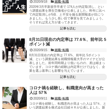
2020/9/18
就職･転職
2020年3月卒新規学卒者で 174人が内定取消し、とい
う調査結果を厚生労働省が公表しました。昨年に比べ
て内定取消しが5倍、と不安を煽る新聞報道が目につ
きました。もう少し長い目で事実を見てみましょう。
そうすれば見え方が違ってきます。
記事を読む
8月31日現在の内定率は 77.6％、前年比 5
ポイント減
2020/9/15
就職･転職
8月31日現在の内定率は 77.6%、前年比 5ポイント
減、という調査結果を就職情報最大手のマイナビが公
表しました。前年同時期より低いものの、差は縮まっ
ています。コロナ禍の経験は内定率だけではなく、企
業を選ぶ基準にも影響を与えています。
記事を読む
コロナ禍を経験し、転職意向が高まった
人は 57％
2020/9/11
就職･転職
コロナ禍を経験し、転職意向が高まった人は 57％、と
いう調査結果を株式会社日経ＨＲが公表しました。新