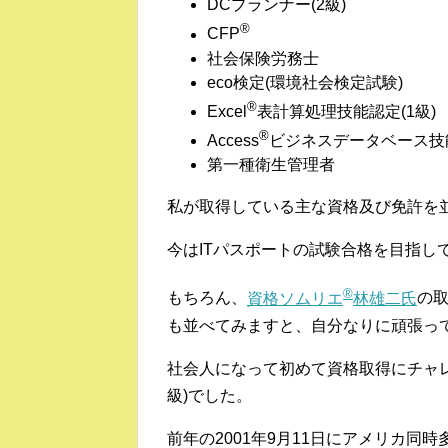
DCプランナー(2級)
®
CFP
社会保険労務士
eco検定(環境社会検定試験)
®
Excel
表計算処理技能認定(1級)
®
Access
ビジネスデータベース技能
第一種衛生管理者
私が取得している主な資格及び免許を
今はITパスポートの試験合格を目指し
®
もちろん、
資格ソムリエ
林雄二氏
の
も並べてみますと、自分なりに頑張っ
社会人になって初めて資格取得にチャレ
級)でした。
前年の2001年9月11日にアメリカ同