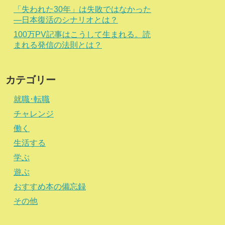
「失われた30年」は失敗ではなかった
―日本復活のシナリオとは？
100万PV記事はこうして生まれる。読
まれる発信の法則とは？
カテゴリー
就職･転職
チャレンジ
働く
生活する
学ぶ
遊ぶ
おすすめ本の備忘録
その他