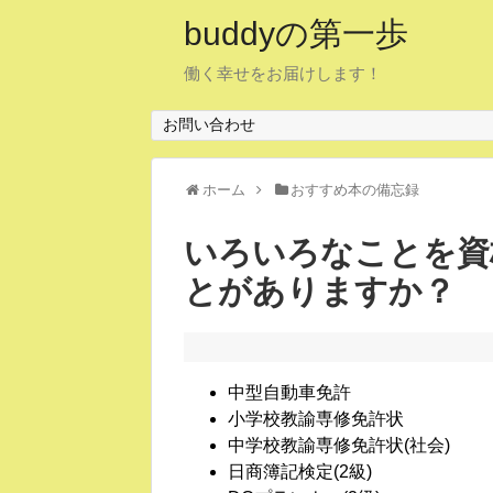
buddyの第一歩
働く幸せをお届けします！
お問い合わせ
ホーム
おすすめ本の備忘録
いろいろなことを資
とがありますか？
中型自動車免許
小学校教諭専修免許状
中学校教諭専修免許状(社会)
日商簿記検定(2級)