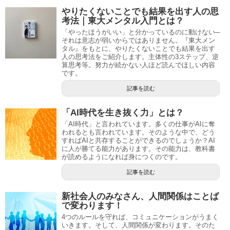
やりたくないことでも結果を出す人の思
考法｜東大メンタル入門とは？
「やったほうがいい」と分かっているのに動けない─
それは意志が弱いからではありません。『東大メン
タル』をもとに、やりたくないことでも結果を出す
人の思考法をご紹介します。主体性の3ステップ、逆
算思考等。努力が続かない人ほど読んでほしい内容
です。
記事を読む
「AI時代を生き抜く力」とは？
「AI時代」と言われています。多くの仕事がAIに奪
われるとも言われています。そのような中で、どう
すればAIと共存することができるのでしょうか？AI
に人が勝てる能力があります。その能力は、教科書
が読めるようになれば身につくのです。
記事を読む
新社会人のみなさん、人間関係はことば
で変わります！
4つのルールを守れば、コミュニケーションがうまく
いきます。そして、人間関係が変わります。そのた