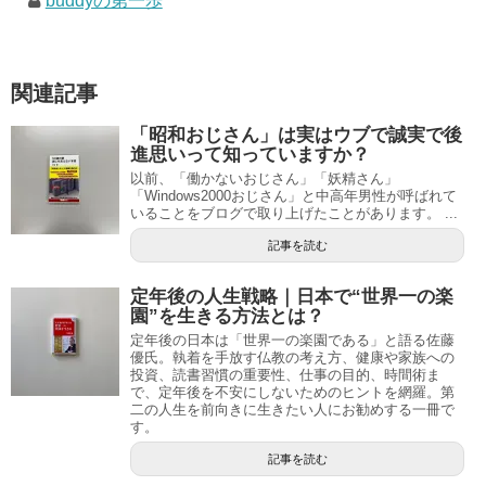
buddyの第一歩
関連記事
「昭和おじさん」は実はウブで誠実で後
進思いって知っていますか？
以前、「働かないおじさん」「妖精さん」
「Windows2000おじさん」と中高年男性が呼ばれて
いることをブログで取り上げたことがあります。 ...
記事を読む
定年後の人生戦略｜日本で“世界一の楽
園”を生きる方法とは？
定年後の日本は「世界一の楽園である」と語る佐藤
優氏。執着を手放す仏教の考え方、健康や家族への
投資、読書習慣の重要性、仕事の目的、時間術ま
で、定年後を不安にしないためのヒントを網羅。第
二の人生を前向きに生きたい人にお勧めする一冊で
す。
記事を読む