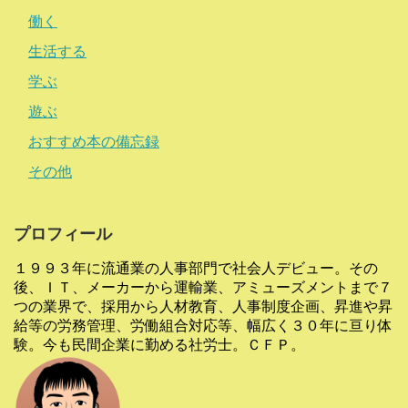
働く
生活する
学ぶ
遊ぶ
おすすめ本の備忘録
その他
プロフィール
１９９３年に流通業の人事部門で社会人デビュー。その
後、ＩＴ、メーカーから運輸業、アミューズメントまで７
つの業界で、採用から人材教育、人事制度企画、昇進や昇
給等の労務管理、労働組合対応等、幅広く３０年に亘り体
験。今も民間企業に勤める社労士。ＣＦＰ。