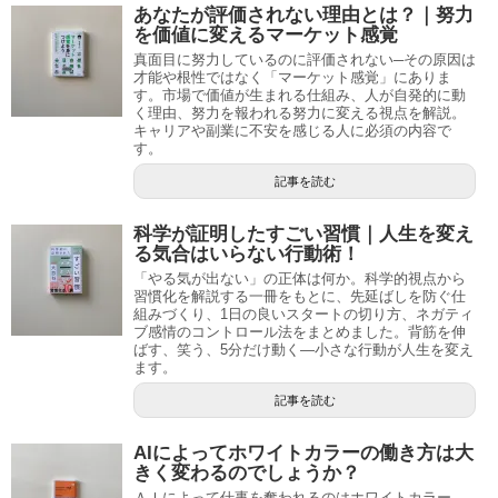
あなたが評価されない理由とは？｜努力
を価値に変えるマーケット感覚
真面目に努力しているのに評価されない─その原因は
才能や根性ではなく「マーケット感覚」にありま
す。市場で価値が生まれる仕組み、人が自発的に動
く理由、努力を報われる努力に変える視点を解説。
キャリアや副業に不安を感じる人に必須の内容で
す。
記事を読む
科学が証明したすごい習慣｜人生を変え
る気合はいらない行動術！
「やる気が出ない」の正体は何か。科学的視点から
習慣化を解説する一冊をもとに、先延ばしを防ぐ仕
組みづくり、1日の良いスタートの切り方、ネガティ
ブ感情のコントロール法をまとめました。背筋を伸
ばす、笑う、5分だけ動く―小さな行動が人生を変え
ます。
記事を読む
AIによってホワイトカラーの働き方は大
きく変わるのでしょうか？
ＡＩによって仕事を奪われるのはホワイトカラー。