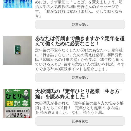
めには、まず最初に「ことば」を変えましょう。明
治大学の人気教授の堀田秀吾さんのメッセージで
す。「動かなければ変わりません。そして動くなら
今」
記事を読む
あなたは何歳まで働きますか？定年を超
えて働くために必要なこと！
定年後の不安をなくしたい50代のあなたへ。定年後
に「行き詰まらない」ための備えは必須。和田秀樹
氏『60歳からの仕事の壁』から学ぶ、10年後も食べ
ていける人と1年後すら危ない人の違いを解説。今す
ぐできる3つの実践ポイントも紹介します。
記事を読む
大杉潤氏の『定年ひとり起業 生き方
編』を読み終えました！
大杉潤氏が書かれた 『定年前後の生き方の悩みを解
消するならこの1冊！ 定年ひとり起業 生き方編』
を 読み終えました。 なぜ、読もうと思...
記事を読む