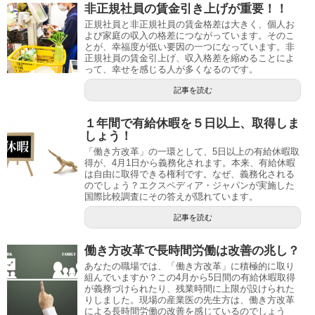
非正規社員の賃金引き上げが重要！！
正規社員と非正規社員の賃金格差は大きく、個人お
よび家庭の収入の格差につながっています。そのこ
とが、幸福度が低い要因の一つになっています。非
正規社員の賃金引上げ、収入格差を縮めることによ
って、幸せを感じる人が多くなるのです。
記事を読む
１年間で有給休暇を５日以上、取得しま
しょう！
「働き方改革」の一環として、5日以上の有給休暇取
得が、4月1日から義務化されます。本来、有給休暇
は自由に取得できる権利です。なぜ、義務化される
のでしょう？エクスペディア・ジャパンが実施した
国際比較調査にその答えが隠れています。
記事を読む
働き方改革で長時間労働は改善の兆し？
あなたの職場では、「働き方改革」に積極的に取り
組んでいますか？この4月から5日間の有給休暇取得
が義務づけられたり、残業時間に上限が設けられた
りしました。現場の産業医の先生方は、働き方改革
による長時間労働の改善を感じているのでしょう