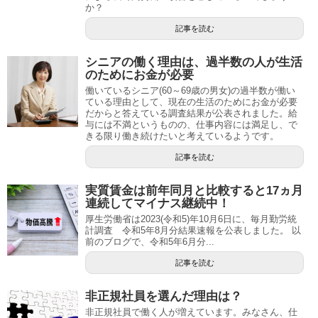
か？
記事を読む
シニアの働く理由は、過半数の人が生活
のためにお金が必要
働いているシニア(60～69歳の男女)の過半数が働い
ている理由として、現在の生活のためにお金が必要
だからと答えている調査結果が公表されました。給
与には不満というものの、仕事内容には満足し、で
きる限り働き続けたいと考えているようです。
記事を読む
実質賃金は前年同月と比較すると17ヵ月
連続してマイナス継続中！
厚生労働省は2023(令和5)年10月6日に、毎月勤労統
計調査 令和5年8月分結果速報を公表しました。 以
前のブログで、令和5年6月分...
記事を読む
非正規社員を選んだ理由は？
非正規社員で働く人が増えています。みなさん、仕