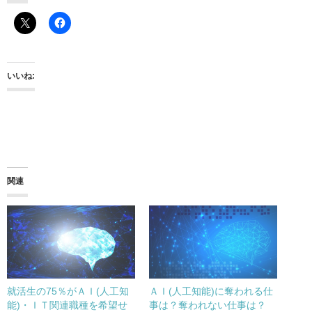
いいね:
関連
就活生の75％がＡＩ(人工知
ＡＩ(人工知能)に奪われる仕
能)・ＩＴ関連職種を希望せ
事は？奪われない仕事は？