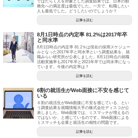
ではたらく人を対象とした調査結果では、日本の勤
務先への満足度は最低でした。一方で、転職したい
人も最低でした。どうしたいのでしょうか？
記事を読む
8月1日時点の内定率 81.2%は2017年卒
と同水準
8月1日時点の内定率 81.2％は現在の採用スケジュー
ルとなった2017年卒と同水準という調査結果を、就
職みらい研究所が公表しました。8月1日時点の就職
活動実施率も2017年卒と2021年卒では同水準になっ
ています。今後の内定率は？
記事を読む
6割の就活生がWeb面接に不安を感じて
いる
６割の就活生がWeb面接に不安を感じている、とい
う調査結果を就職情報大手の株式会社ディスコが公
表しました。Web面接では、ミスマッチが増えるの
ではないか、と感じているのです。Web面接による
ミスマッチも企業と就活生の相性の問題です。
記事を読む