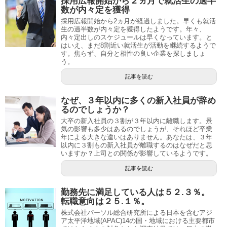
採用広報開始から２ヵ月で就活生の過半
数が内々定を獲得
採用広報開始から2ヵ月が経過しました。早くも就活
生の過半数が内々定を獲得したようです。年々、
内々定出しのスケジュールは早くなっています。と
はいえ、まだ8割近い就活生が活動を継続するようで
す。焦らず、自分と相性の良い企業を探しましょ
う。
記事を読む
なぜ、３年以内に多くの新入社員が辞め
るのでしょうか？
大卒の新入社員の３割が３年以内に離職します。景
気の影響も多少はあるのでしょうが、それほど卒業
年による大きな違いはありません。あなたは、３年
以内に３割もの新入社員が離職するのはなぜだと思
いますか？上司との関係が影響しているようです。
記事を読む
勤務先に満足している人は５２.３％。
転職意向は２５.１％。
株式会社パーソル総合研究所による日本を含むアジ
ア太平洋地域(APAC)14の国・地域における主要都市