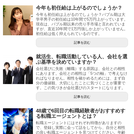
今年も初任給は上がるのでしょうか？
今年も初任給は上がるのでしょうか？バブル期は大
学卒男子の初任給は10年間で5万円上がっています。
現在は、バブル期以来の売り手市場と言われていま
すが、直近10年間で1万円強しか上がっていません。
初任給は低く抑えられているのです。
記事を読む
就活生、転職活動している人、会社を選
ぶ基準を決めていますか？
会社選びに失敗（離職）する原因は、会社との相性
にあります。会社との相性は「5つの軸」で考えなけ
ればなりません。相性を確かめるためには、まず自
分の価値観、大切にしたことに気づくことが重要で
す。この気づきが会社選びのスタートになります。
記事を読む
48歳で6回目の転職経験者がおすすめす
る転職エージェントとは？
転職エージェントにはそれぞれ特徴がありますの
で、登録し実際に会って話をしてから、自分と相性
の良い転職エージェントを見つけてください。年齢