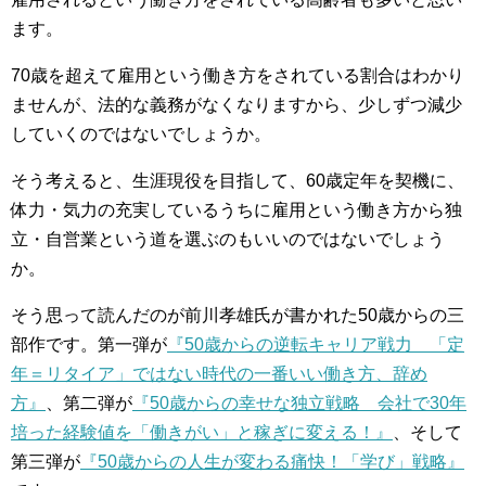
ます。
70歳を超えて雇用という働き方をされている割合はわかり
ませんが、法的な義務がなくなりますから、少しずつ減少
していくのではないでしょうか。
そう考えると、生涯現役を目指して、60歳定年を契機に、
体力・気力の充実しているうちに雇用という働き方から独
立・自営業という道を選ぶのもいいのではないでしょう
か。
そう思って読んだのが前川孝雄氏が書かれた50歳からの三
部作です。第一弾が
『50歳からの逆転キャリア戦力 「定
年＝リタイア」ではない時代の一番いい働き方、辞め
方』
、第二弾が
『50歳からの幸せな独立戦略 会社で30年
培った経験値を「働きがい」と稼ぎに変える！』
、そして
第三弾が
『50歳からの人生が変わる痛快！「学び」戦略』