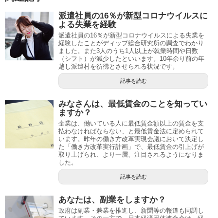
派遣社員の16％が新型コロナウイルスに
よる失業を経験
派遣社員の16％が新型コロナウイルスによる失業を
経験したことがディップ総合研究所の調査でわかり
ました。また3人のうち1人以上が就業時間や日数
（シフト）が減少したといいます。10年余り前の年
越し派遣村を彷彿とさせられる状況です。
記事を読む
みなさんは、最低賃金のことを知ってい
ますか？
企業は、働いている人に最低賃金額以上の賃金を支
払わなければならない、と最低賃金法に定められて
います。昨年の働き方改革実現会議において決定し
た「働き方改革実行計画」で、最低賃金の引上げが
取り上げられ、より一層、注目されるようになりま
した。
記事を読む
あなたは、副業をしますか？
政府は副業・兼業を推進し、新聞等の報道も同調し