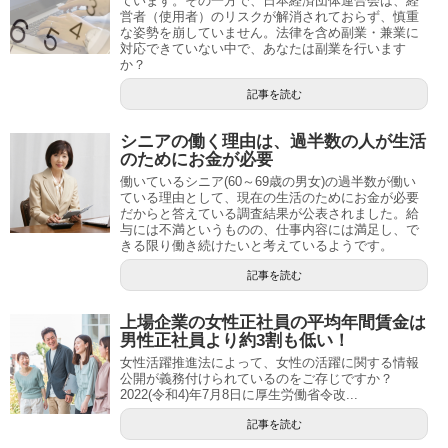
ています。その一方で、日本経済団体連合会は、経
営者（使用者）のリスクが解消されておらず、慎重
な姿勢を崩していません。法律を含め副業・兼業に
対応できていない中で、あなたは副業を行います
か？
記事を読む
シニアの働く理由は、過半数の人が生活
のためにお金が必要
働いているシニア(60～69歳の男女)の過半数が働い
ている理由として、現在の生活のためにお金が必要
だからと答えている調査結果が公表されました。給
与には不満というものの、仕事内容には満足し、で
きる限り働き続けたいと考えているようです。
記事を読む
上場企業の女性正社員の平均年間賃金は
男性正社員より約3割も低い！
女性活躍推進法によって、女性の活躍に関する情報
公開が義務付けられているのをご存じですか？
2022(令和4)年7月8日に厚生労働省令改...
記事を読む