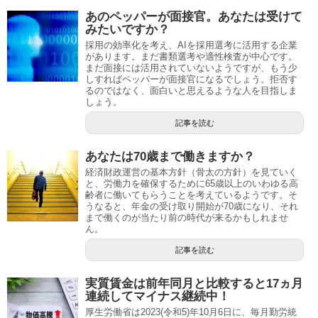
あのペッパーが面接官。あなたは受けて
みたいですか？
採用の効率化を考え、AIを採用選考に活用する企業
があります。まだ書類選考や適性検査が中心です。
まだ面接には活用されていないようですが、もう少
しすればペッパーが面接官になるでしょう。拒否す
るのではなく、面白いと思えるような人を目指しま
しょう。
記事を読む
あなたは70歳まで働きますか？
経済財政運営の基本方針（骨太の方針）を見ていく
と、労働力を確保するために65歳以上のいわゆる高
齢者に働いてもらうことを考えているようです。そ
うなると、年金の受け取り開始が70歳になり、それ
まで働くのが当たり前の時代が来るかもしれませ
ん。
記事を読む
実質賃金は前年同月と比較すると17ヵ月
連続してマイナス継続中！
厚生労働省は2023(令和5)年10月6日に、毎月勤労統