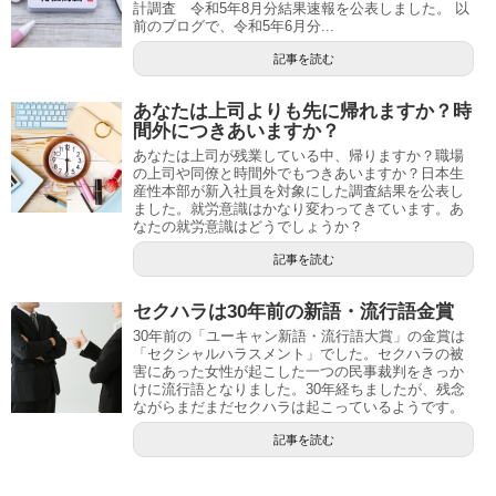
計調査 令和5年8月分結果速報を公表しました。 以
前のブログで、令和5年6月分...
記事を読む
あなたは上司よりも先に帰れますか？時
間外につきあいますか？
あなたは上司が残業している中、帰りますか？職場
の上司や同僚と時間外でもつきあいますか？日本生
産性本部が新入社員を対象にした調査結果を公表し
ました。就労意識はかなり変わってきています。あ
なたの就労意識はどうでしょうか？
記事を読む
セクハラは30年前の新語・流行語金賞
30年前の「ユーキャン新語・流行語大賞」の金賞は
「セクシャルハラスメント」でした。セクハラの被
害にあった女性が起こした一つの民事裁判をきっか
けに流行語となりました。30年経ちましたが、残念
ながらまだまだセクハラは起こっているようです。
記事を読む