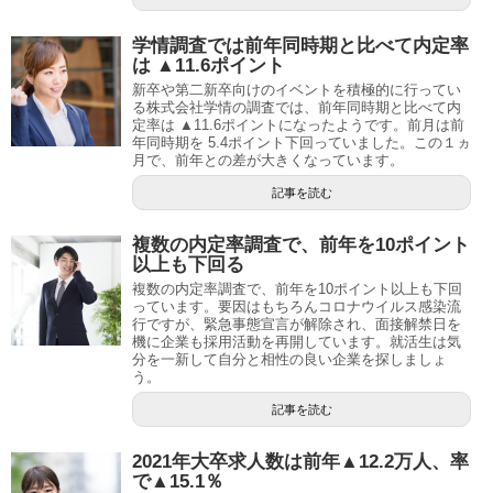
学情調査では前年同時期と比べて内定率
は ▲11.6ポイント
新卒や第二新卒向けのイベントを積極的に行ってい
る株式会社学情の調査では、前年同時期と比べて内
定率は ▲11.6ポイントになったようです。前月は前
年同時期を 5.4ポイント下回っていました。この１ヵ
月で、前年との差が大きくなっています。
記事を読む
複数の内定率調査で、前年を10ポイント
以上も下回る
複数の内定率調査で、前年を10ポイント以上も下回
っています。要因はもちろんコロナウイルス感染流
行ですが、緊急事態宣言が解除され、面接解禁日を
機に企業も採用活動を再開しています。就活生は気
分を一新して自分と相性の良い企業を探しましょ
う。
記事を読む
2021年大卒求人数は前年▲12.2万人、率
で▲15.1％