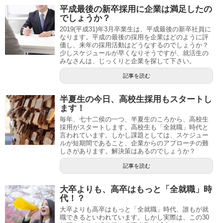
平成最後の新卒採用に企業は満足したの
でしょうか？
2019(平成31)年3月卒業生は、平成最後の新卒社員に
なります。平成の最後の採用を企業はどのように評
価し、来年の採用活動はどうなするのでしょうか？
少しスケジュールが早くなりそうですが、就活生の
みなさんは、じっくりと企業を探して下さい。
記事を読む
半夏生の今日、高校生採用もスタートし
ます！
毎年、七十二侯の一つ、半夏生のころから、高校生
採用がスタートします。高校生も「全就職」時代と
言われています。しかし課題としては、スケジュー
ルが短期間であること、企業からのアプローチの難
しさがあります。解決策はあるのでしょうか？
記事を読む
大卒よりも、高卒はもっと「全就職」時
代！？
大卒よりも高卒はもっと「全就職」時代、誰もが就
職できるといわれています。しかし実際は、この30