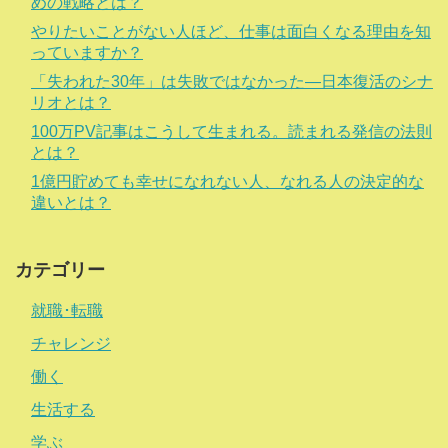
めの戦略とは？
やりたいことがない人ほど、仕事は面白くなる理由を知
っていますか？
「失われた30年」は失敗ではなかった―日本復活のシナ
リオとは？
100万PV記事はこうして生まれる。読まれる発信の法則
とは？
1億円貯めても幸せになれない人、なれる人の決定的な
違いとは？
カテゴリー
就職･転職
チャレンジ
働く
生活する
学ぶ