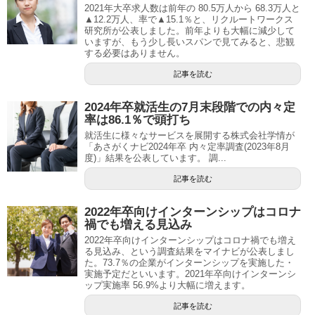
2021年大卒求人数は前年の 80.5万人から 68.3万人と
▲12.2万人、率で▲15.1％と、リクルートワークス
研究所が公表しました。前年よりも大幅に減少して
いますが、もう少し長いスパンで見てみると、悲観
する必要はありません。
記事を読む
2024年卒就活生の7月末段階での内々定
率は86.1％で頭打ち
就活生に様々なサービスを展開する株式会社学情が
「あさがくナビ2024年卒 内々定率調査(2023年8月
度)」結果を公表しています。 調...
記事を読む
2022年卒向けインターンシップはコロナ
禍でも増える見込み
2022年卒向けインターンシップはコロナ禍でも増え
る見込み、という調査結果をマイナビが公表しまし
た。73.7％の企業がインターンシップを実施した・
実施予定だといいます。2021年卒向けインターンシ
ップ実施率 56.9%より大幅に増えます。
記事を読む