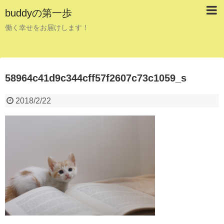
buddyの第一歩
働く幸せをお届けします！
58964c41d9c344cff57f2607c73c1059_s
2018/2/22