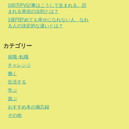
100万PV記事はこうして生まれる。読
まれる発信の法則とは？
1億円貯めても幸せになれない人、なれ
る人の決定的な違いとは？
カテゴリー
就職･転職
チャレンジ
働く
生活する
学ぶ
遊ぶ
おすすめ本の備忘録
その他