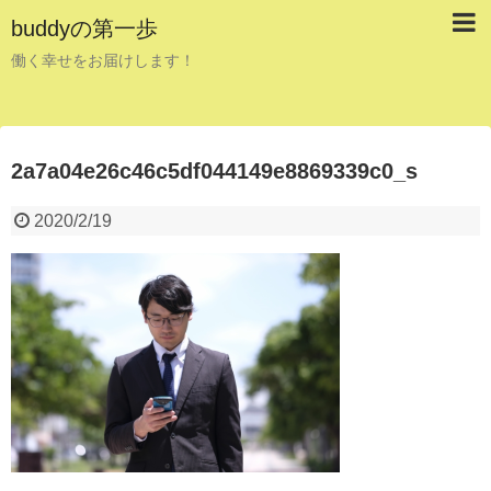
buddyの第一歩
働く幸せをお届けします！
2a7a04e26c46c5df044149e8869339c0_s
2020/2/19