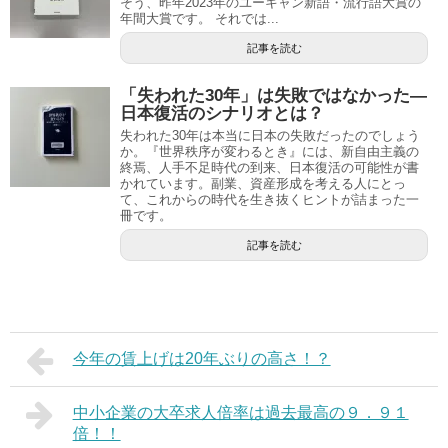
そう、昨年2023年のユーキャン新語・流行語大賞の
年間大賞です。 それでは...
記事を読む
「失われた30年」は失敗ではなかった―
日本復活のシナリオとは？
失われた30年は本当に日本の失敗だったのでしょう
か。『世界秩序が変わるとき』には、新自由主義の
終焉、人手不足時代の到来、日本復活の可能性が書
かれています。副業、資産形成を考える人にとっ
て、これからの時代を生き抜くヒントが詰まった一
冊です。
記事を読む
今年の賃上げは20年ぶりの高さ！？
中小企業の大卒求人倍率は過去最高の９．９１
倍！！