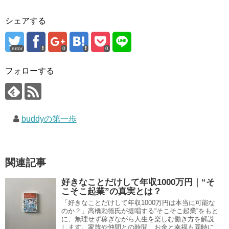
シェアする
error
0
0
フォローする
buddyの第一歩
関連記事
好きなことだけして年収1000万円｜“そ
こそこ起業”の真実とは？
「好きなことだけして年収1000万円は本当に可能な
のか？」高橋勅徳氏が提唱する“そこそこ起業”をもと
に、無理せず稼ぎながら人生を楽しむ働き方を解説
します。家族や仲間との時間、お金と幸福も同時に