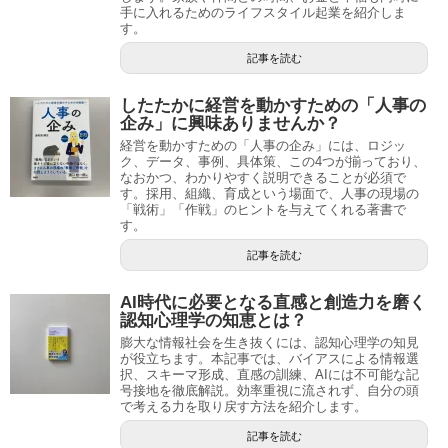
手に入れるためのライフスタイル起業を紹介しま
す。
記事を読む
したたかに経営を動かすための「人事の
企み」に興味ありませんか？
経営を動かすための「人事の企み」には、ロジッ
ク、データ、事例、具体策、この4つが揃っており、
なおかつ、わかりやすく説明できることが必須で
す。採用、組織、育成という場面で、人事の現場の
「戦術」「作戦」のヒントを与えてくれる著書で
す。
記事を読む
AI時代に必要となる直感と創造力を磨く
認知心理学の知恵とは？
膨大な情報社会を生き抜くには、認知心理学の知見
が役立ちます。本記事では、バイアスによる情報選
択、スキーマ形成、直感の訓練、AIには不可能な記
号接地を徹底解説。効率重視に流されず、自分の頭
で考える力を取り戻す方法を紹介します。
記事を読む