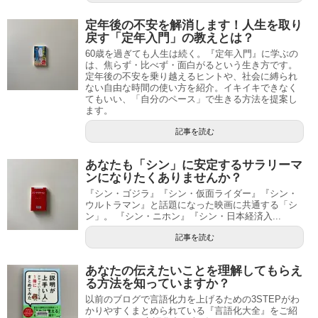
定年後の不安を解消します！人生を取り
戻す「定年入門」の教えとは？
60歳を過ぎても人生は続く。『定年入門』に学ぶの
は、焦らず・比べず・面白がるという生き方です。
定年後の不安を乗り越えるヒントや、社会に縛られ
ない自由な時間の使い方を紹介。イキイキできなく
てもいい、「自分のペース」で生きる方法を提案し
ます。
記事を読む
あなたも「シン」に安定するサラリーマ
ンになりたくありませんか？
『シン・ゴジラ』『シン・仮面ライダー』『シン・
ウルトラマン』と話題になった映画に共通する「シ
ン」。 『シン・ニホン』『シン・日本経済入...
記事を読む
あなたの伝えたいことを理解してもらえ
る方法を知っていますか？
以前のブログで言語化力を上げるための3STEPがわ
かりやすくまとめられている『言語化大全』をご紹