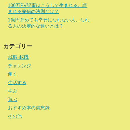
100万PV記事はこうして生まれる。読
まれる発信の法則とは？
1億円貯めても幸せになれない人、なれ
る人の決定的な違いとは？
カテゴリー
就職･転職
チャレンジ
働く
生活する
学ぶ
遊ぶ
おすすめ本の備忘録
その他