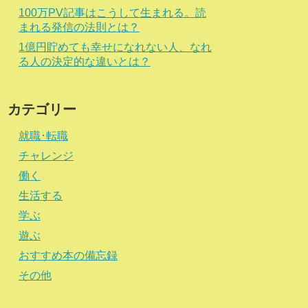
100万PV記事はこうして生まれる。読
まれる発信の法則とは？
1億円貯めても幸せになれない人、なれ
る人の決定的な違いとは？
カテゴリー
就職･転職
チャレンジ
働く
生活する
学ぶ
遊ぶ
おすすめ本の備忘録
その他