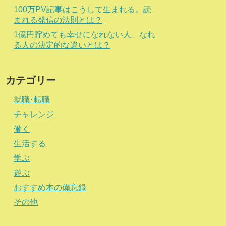
100万PV記事はこうして生まれる。読
まれる発信の法則とは？
1億円貯めても幸せになれない人、なれ
る人の決定的な違いとは？
カテゴリー
就職･転職
チャレンジ
働く
生活する
学ぶ
遊ぶ
おすすめ本の備忘録
その他