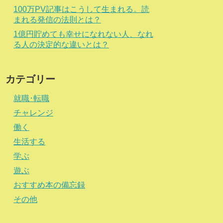
100万PV記事はこうして生まれる。読
まれる発信の法則とは？
1億円貯めても幸せになれない人、なれ
る人の決定的な違いとは？
カテゴリー
就職･転職
チャレンジ
働く
生活する
学ぶ
遊ぶ
おすすめ本の備忘録
その他