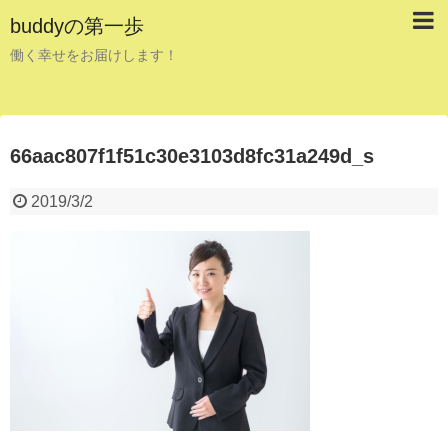
buddyの第一歩
働く幸せをお届けします！
66aac807f1f51c30e3103d8fc31a249d_s
2019/3/2