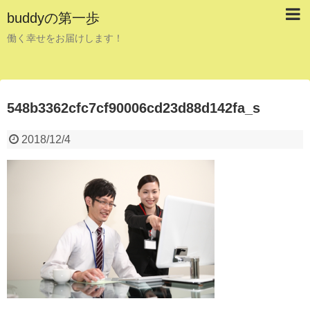
buddyの第一歩
働く幸せをお届けします！
548b3362cfc7cf90006cd23d88d142fa_s
2018/12/4