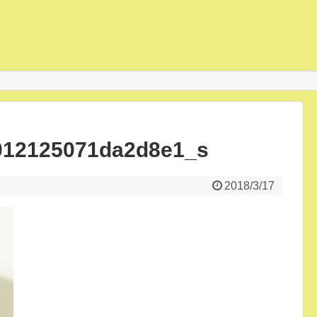
012125071da2d8e1_s
2018/3/17