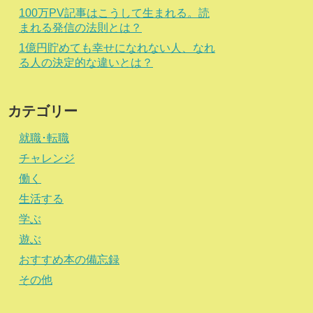
100万PV記事はこうして生まれる。読
まれる発信の法則とは？
1億円貯めても幸せになれない人、なれ
る人の決定的な違いとは？
カテゴリー
就職･転職
チャレンジ
働く
生活する
学ぶ
遊ぶ
おすすめ本の備忘録
その他