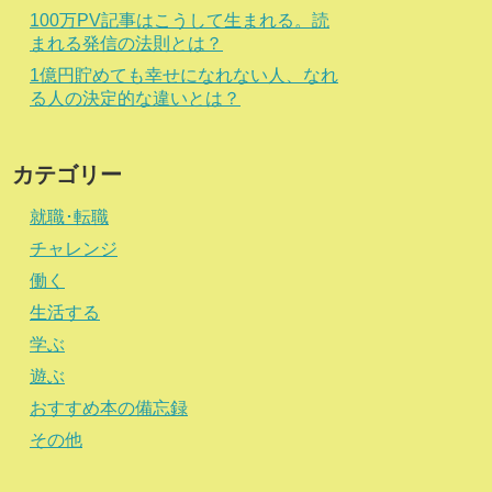
100万PV記事はこうして生まれる。読
まれる発信の法則とは？
1億円貯めても幸せになれない人、なれ
る人の決定的な違いとは？
カテゴリー
就職･転職
チャレンジ
働く
生活する
学ぶ
遊ぶ
おすすめ本の備忘録
その他